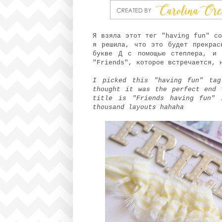
Я взяла этот тег "having fun" со
я решила, что это будет прекрас
букве Д с помощью степлера, и 
"Friends", которое встречается, 
I picked this "having fun" ta
thought it was the perfect end 
title is "Friends having fun"
thousand layouts hahahа