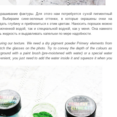
крашивание фактуры. Для этого нам потребуется сухой пигментный
e. Выбираем сине-зеленые оттенки, в которые окрашены очки на
ать глубину и приблизиться к этим цветам. Наносить порошок можно
моченной водой, так и специальной водной, как у меня. Она намного
ить жидкость и выдавливать капельки по мере надобности.
ouring our texture. We need a dry pigment powder Primery elements from
tch the glasses on the photo. Try to convey the depth of the colours
as
round with a paint brush (pre-moistened with water) or a special water
venient, you just need to
add
the water inside it and squeeze it when you