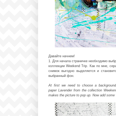
Давайте начнем!
1. Для начала страничке необходимо выб
коллекции
Weekend Trip
. Как по мне, се
снимок выгодно выделяется и становит
выбранный фон.
At first we need to choose a backgroun
paper
Lavender
from the collection
Weekend
makes the picture to pop up. Now add some w