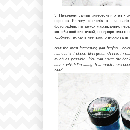
3. Начинаем самый интересный этап - о
порошок Primery elements от Luminart
фотографии, пытаемся максимально перед
как обычной кисточкой, предварительно с
удобнее, так как в нее просто нужно зал
Now the most interesting part begins - col
Luminarte. I chose blue-green shades to ma
much as possible
.
You can cover the backg
brush,
which I'm using
. It is much more con
need.