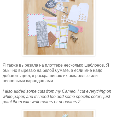
Я также вырезала на плоттере несколько шаблонов. Я
обычно вырезаю на белой бумаге, а если мне надо
добавить цвет, я раскрашиваю их акварелью или
неоновыми карандашами.
I also added some cuts from my Cameo. I cut everything on
white paper, and if I need too add some specific color I just
paint them with watercolors or neocolors 2.