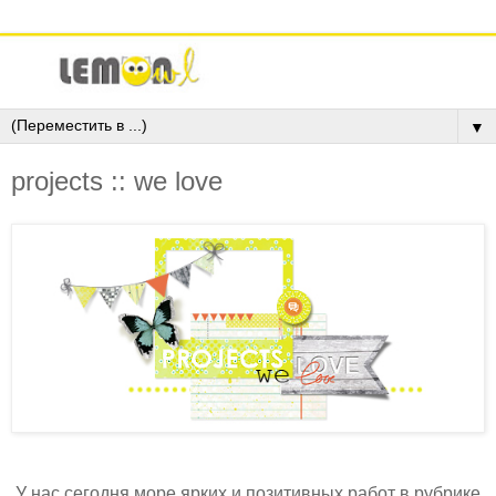
▼
projects :: we love
У нас сегодня море ярких и позитивных работ в рубрике