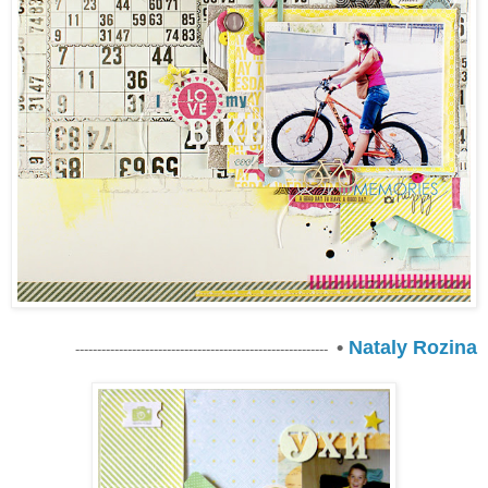
•
Nataly Rozina
----------------------------------------------------------