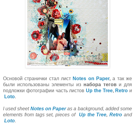
Основой странички стал лист
Notes on Paper
,
а так же
были использованы элементы из
набора тегов
и для
подложки фотографии часть листов
Up the Tree
,
Retro
и
Loto
.
I used sheet
Notes on Paper
as a background, added some
elements from tags set, pieces of
Up the Tree
,
Retro
and
Loto
.