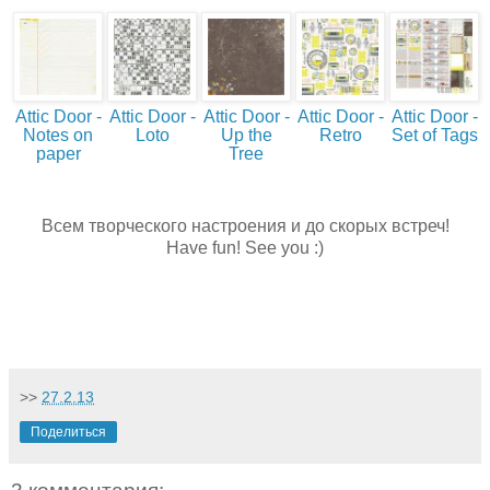
Attic Door -
Attic Door -
Attic Door -
Attic Door -
Attic Door -
Notes on
Loto
Up the
Retro
Set of Tags
paper
Tree
Всем творческого настроения и до скорых встреч!
Have fun! See you :)
>>
27.2.13
Поделиться