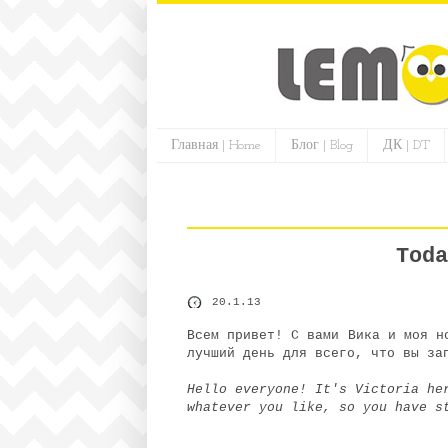
Главная | Home
Блог | Blog
ДК | DT
Toda
20.1.13
Всем привет! С вами Вика и моя н
лучший день для всего, что вы з
Hello everyone!
It's Victoria he
whatever you like, so you have s