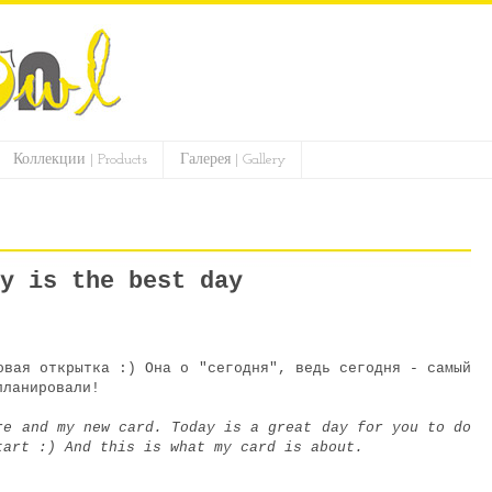
Коллекции | Products
Галерея | Gallery
y is the best day
овая открытка :) Она о "сегодня", ведь сегодня - самый
апланировали!
re and my new card. Today is a great day for you to do
tart :) And this is what my card is about.