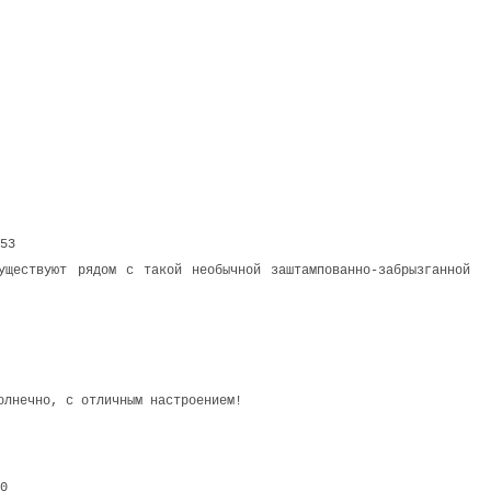
:53
уществуют рядом с такой необычной заштампованно-забрызганной
олнечно, с отличным настроением!
30