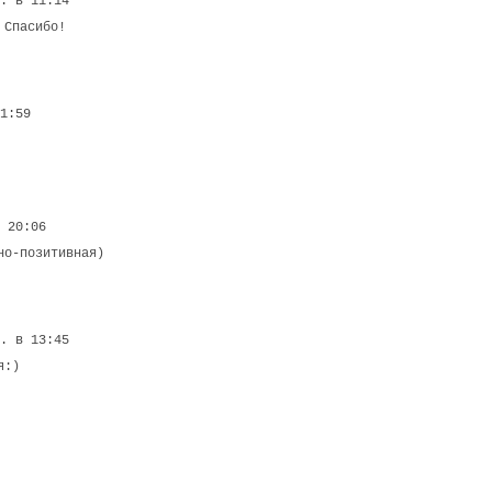
г. в 11:14
 Спасибо!
11:59
в 20:06
но-позитивная)
г. в 13:45
я:)